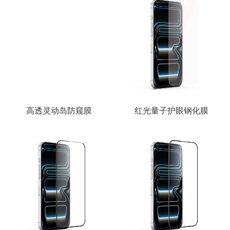
高透灵动岛防窥膜
红光量子护眼钢化膜